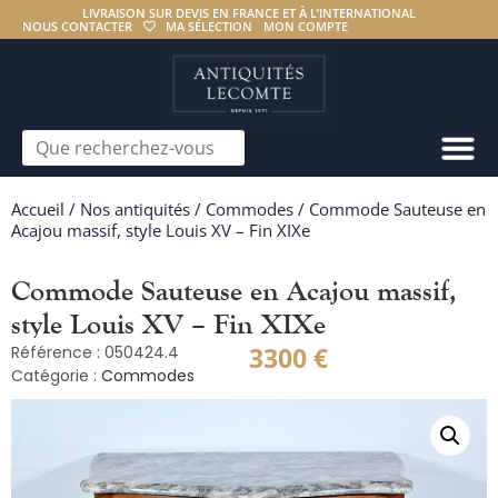
LIVRAISON SUR DEVIS EN FRANCE ET À L’INTERNATIONAL
NOUS CONTACTER
MA SÉLECTION
MON COMPTE
Accueil
/
Nos antiquités
/
Commodes
/ Commode Sauteuse en
Acajou massif, style Louis XV – Fin XIXe
Commode Sauteuse en Acajou massif,
style Louis XV – Fin XIXe
3300
€
Référence : 050424.4
Catégorie :
Commodes