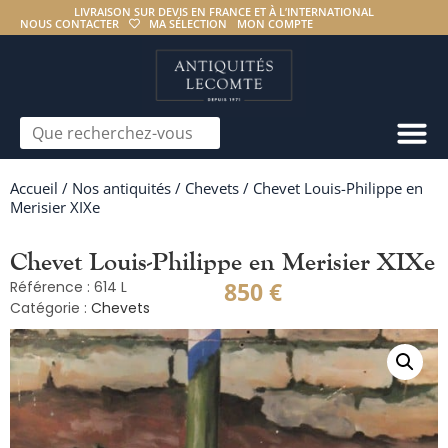
LIVRAISON SUR DEVIS EN FRANCE ET À L’INTERNATIONAL
NOUS CONTACTER
MA SÉLECTION
MON COMPTE
Accueil
/
Nos antiquités
/
Chevets
/ Chevet Louis-Philippe en
Merisier XIXe
Chevet Louis-Philippe en Merisier XIXe
850
€
Référence : 614 L
Catégorie :
Chevets