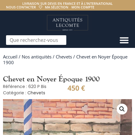
LIVRAISON SUR DEVIS EN FRANCE ET À L’INTERNATIONAL
NOUS CONTACTER
MA SÉLECTION
MON COMPTE
Accueil
/
Nos antiquités
/
Chevets
/ Chevet en Noyer Époque
1900
Chevet en Noyer Époque 1900
450
€
Référence : 620 P Bis
Catégorie :
Chevets