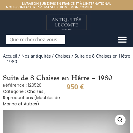
LIVRAISON SUR DEVIS EN FRANCE ET À L’INTERNATIONAL
NOUS CONTACTER
MA SÉLECTION
MON COMPTE
Accueil
/
Nos antiquités
/
Chaises
/ Suite de 8 Chaises en Hêtre
– 1980
Suite de 8 Chaises en Hêtre – 1980
950
€
Référence : 120526
Catégorie :
Chaises
,
Reproductions (Meubles de
Marine et Autres)