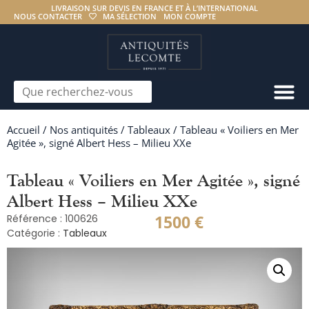
LIVRAISON SUR DEVIS EN FRANCE ET À L’INTERNATIONAL
NOUS CONTACTER
MA SÉLECTION
MON COMPTE
Accueil
/
Nos antiquités
/
Tableaux
/ Tableau « Voiliers en Mer
Agitée », signé Albert Hess – Milieu XXe
Tableau « Voiliers en Mer Agitée », signé
Albert Hess – Milieu XXe
1500
€
Référence : 100626
Catégorie :
Tableaux