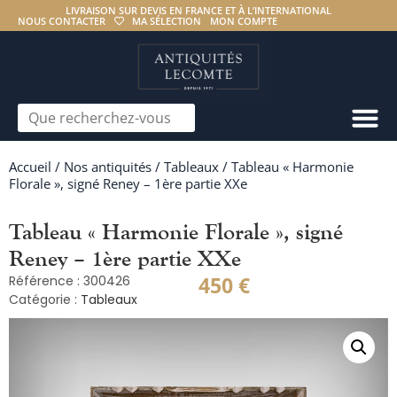
LIVRAISON SUR DEVIS EN FRANCE ET À L’INTERNATIONAL
NOUS CONTACTER
MA SÉLECTION
MON COMPTE
Accueil
/
Nos antiquités
/
Tableaux
/ Tableau « Harmonie
Florale », signé Reney – 1ère partie XXe
Tableau « Harmonie Florale », signé
Reney – 1ère partie XXe
450
€
Référence : 300426
Catégorie :
Tableaux