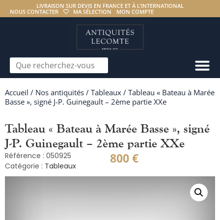
LIVRAISON SUR DEVIS EN FRANCE ET À L’INTERNATIONAL
NOUS CONTACTER
MA SÉLECTION
MON COMPTE
Accueil
/
Nos antiquités
/
Tableaux
/ Tableau « Bateau à Marée
Basse », signé J-P. Guinegault – 2ème partie XXe
Tableau « Bateau à Marée Basse », signé
J-P. Guinegault – 2ème partie XXe
800
€
Référence : 050925
Catégorie :
Tableaux