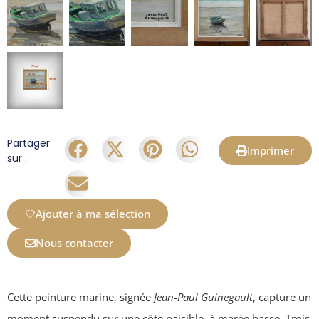
Partager
Imprimer
sur :
Ajouter à ma sélection
Nous contacter
Cette peinture marine, signée
Jean-Paul Guinegault
, capture un
moment suspendu sur une côte paisible, à marée basse. Trois