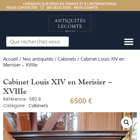
LIVRAISON SUR DEVIS EN FRANCE ET À L’INTERNATIONAL
NOUS CONTACTER
MA SÉLECTION
MON COMPTE
Accueil
/
Nos antiquités
/
Cabinets
/ Cabinet Louis XIV en
Merisier – XVIIIe
Cabinet Louis XIV en Merisier –
XVIIIe
6500
€
Référence : 582 B
Catégorie :
Cabinets