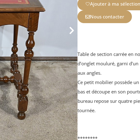
Ajouter à ma sélectio
Nous contacter
Table de section carrée en n
d’onglet mouluré, garni d’un 
aux angles.
Ce petit mobilier possède un
bas et découpe en son pourtou
bureau repose sur quatre pie
tournée.
********