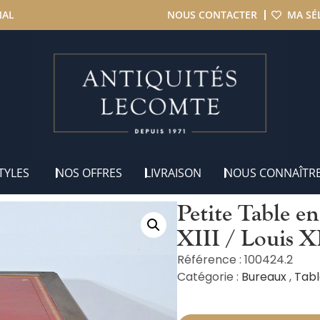
NAL
NOUS CONTACTER
MA SÉ
er massif, style Louis XIII / Louis XIV – Début XIXe
TYLES
NOS OFFRES
LIVRAISON
NOUS CONNAÎTR
Petite Table en
XIII / Louis 
Référence : 100424.2
Catégorie :
Bureaux
,
Tabl