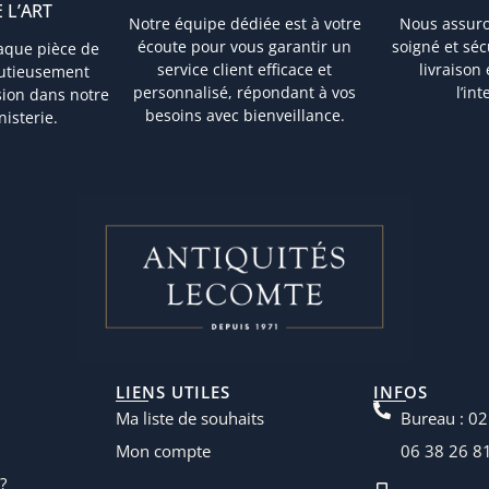
 L’ART
Notre équipe dédiée est à votre
Nous assur
écoute pour vous garantir un
soigné et sé
aque pièce de
service client efficace et
livraison
nutieusement
personnalisé, répondant à vos
l’in
sion dans notre
besoins avec bienveillance.
nisterie.
LIENS UTILES
INFOS
Ma liste de souhaits
Bureau : 02
Mon compte
06 38 26 8
?