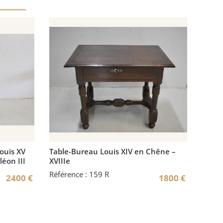
ouis XV
Table-Bureau Louis XIV en Chêne –
léon III
XVIIIe
Référence : 159 R
2400
€
1800
€