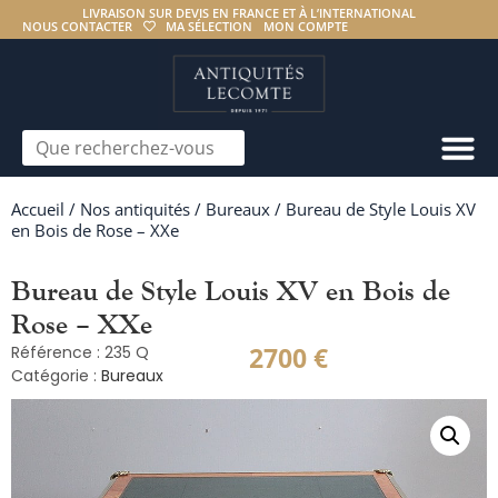
LIVRAISON SUR DEVIS EN FRANCE ET À L’INTERNATIONAL
NOUS CONTACTER
MA SÉLECTION
MON COMPTE
Accueil
/
Nos antiquités
/
Bureaux
/ Bureau de Style Louis XV
en Bois de Rose – XXe
Bureau de Style Louis XV en Bois de
Rose – XXe
2700
€
Référence : 235 Q
Catégorie :
Bureaux