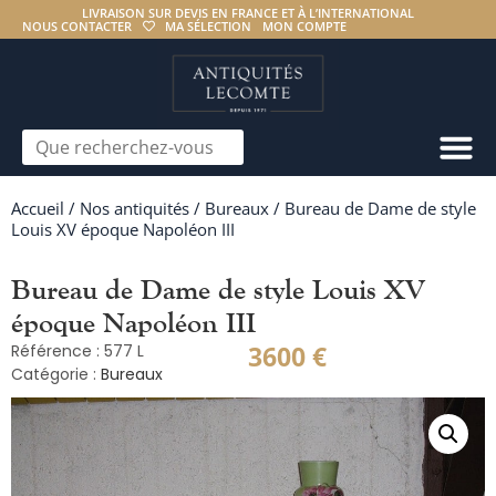
LIVRAISON SUR DEVIS EN FRANCE ET À L’INTERNATIONAL
NOUS CONTACTER
MA SÉLECTION
MON COMPTE
Accueil
/
Nos antiquités
/
Bureaux
/ Bureau de Dame de style
Louis XV époque Napoléon III
Bureau de Dame de style Louis XV
époque Napoléon III
3600
€
Référence : 577 L
Catégorie :
Bureaux