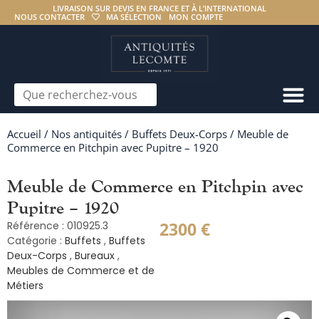
LIVRAISON SUR DEVIS EN FRANCE ET À L’INTERNATIONAL
NOUS CONTACTER
MA SÉLECTION
MON COMPTE
Accueil
/
Nos antiquités
/
Buffets Deux-Corps
/ Meuble de
Commerce en Pitchpin avec Pupitre – 1920
Meuble de Commerce en Pitchpin avec
Pupitre – 1920
2300
€
Référence : 010925.3
Catégorie :
Buffets
,
Buffets
Deux-Corps
,
Bureaux
,
Meubles de Commerce et de
Métiers