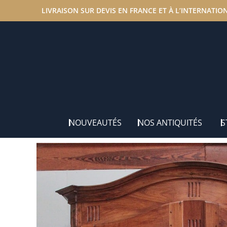
LIVRAISON SUR DEVIS EN FRANCE ET À L’INTERNATIO
Accueil
/
Nos antiquités
/
Armoires
/ Armoire Louis XV 
NOUVEAUTÉS
NOS ANTIQUITÉS
S