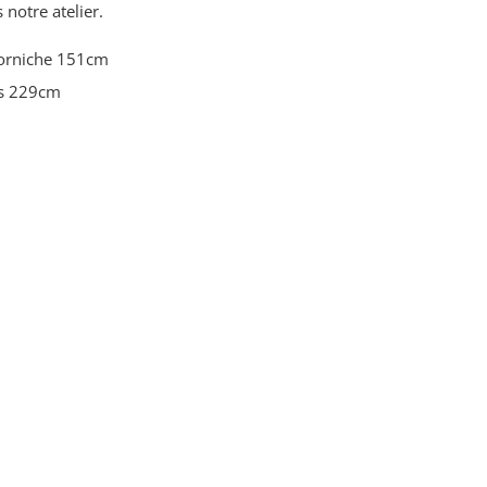
 notre atelier.
corniche 151cm
és 229cm