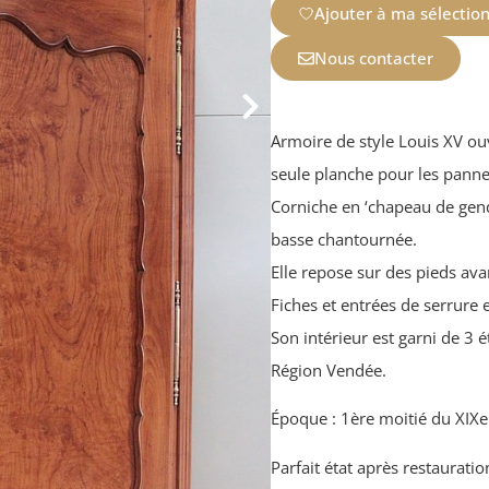
Ajouter à ma sélectio
Nous contacter
Armoire de style Louis XV ou
seule planche pour les panne
Corniche en ‘chapeau de gend
basse chantournée.
Elle repose sur des pieds ava
Fiches et entrées de serrure 
Son intérieur est garni de 3 ét
Région Vendée.
Époque : 1ère moitié du XIXe
Parfait état après restauratio