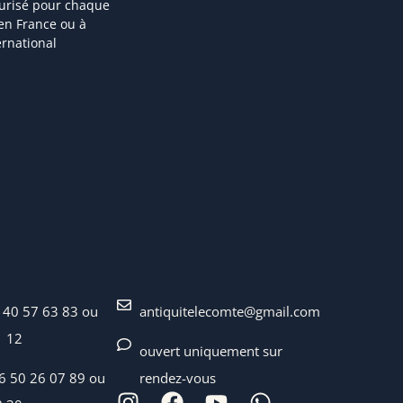
curisé pour chaque
 en France ou à
ternational
 40 57 63 83 ou
antiquitelecomte@gmail.com
1 12
ouvert uniquement sur
06 50 26 07 89 ou
rendez-vous