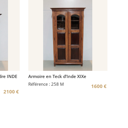
ndre INDE
Armoire en Teck d’Inde XIXe
Référence : 258 M
1600
€
2100
€