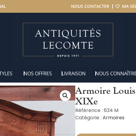
NAL
NOUS CONTACTER
MA SÉ
en Merisier & Frêne XIXe
TYLES
NOS OFFRES
LIVRAISON
NOUS CONNAÎTR
Armoire Louis
XIXe
Référence : 634 M
Catégorie :
Armoires