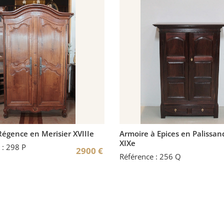
égence en Merisier XVIIIe
Armoire à Epices en Palissa
XIXe
 : 298 P
2900
€
Référence : 256 Q